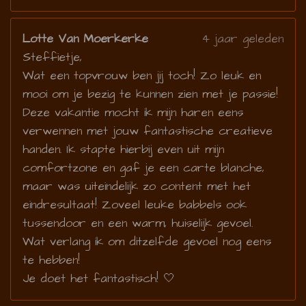
Lotte Van Moerkerke
4 jaar geleden
Steffietje,
Wat een topvrouw ben jij toch! Zo leuk en
mooi om je bezig te kunnen zien met je passie!
Deze vakantie mocht ik mijn haren eens
verwennen met jouw fantastische creatieve
handen. Ik stapte hierbij even uit mijn
comfortzone en gaf je een carte blanche,
maar was uiteindelijk zo content met het
eindresultaat! Zoveel leuke babbels ook
tussendoor en een warm, huiselijk gevoel.
Wat verlang ik om ditzelfde gevoel nog eens
te hebben!
Je doet het fantastisch! 🤍