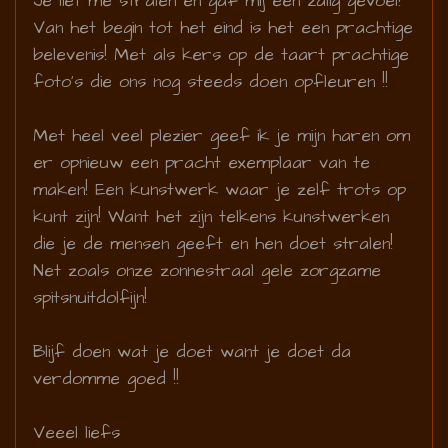
Je liet me stralen en gaf mij een zalig gevoel!
Van het begin tot het eind is het een prachtige
belevenis! Met als kers op de taart prachtige
foto’s die ons nog steeds doen opfleuren !!
Met heel veel plezier geef ik je mijn haren om
er opnieuw een pracht exemplaar van te
maken! Een kunstwerk waar je zelf trots op
kunt zijn! Want het zijn telkens kunstwerken
die je de mensen geeft en hen doet stralen!
Net zoals onze zonnestraal gele zorgzame
spitsnuitdolfijn!
Blijf doen wat je doet want je doet da
verdomme goed !!
Veeel liefs