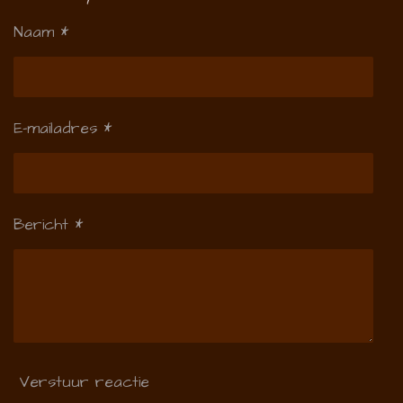
Naam *
E-mailadres *
Bericht *
Verstuur reactie