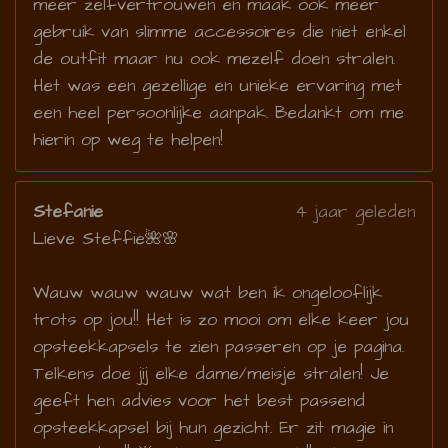
meer zelfvertrouwen en maak ook meer
gebruik van slimme accessoires die niet enkel
de outfit maar nu ook mezelf doen stralen.
Het was een gezellige en unieke ervaring met
een heel persoonlijke aanpak. Bedankt om me
hierin op weg te helpen!
Stefanie
4 jaar geleden
Lieve Steffie🌺🌸
Wauw wauw wauw wat ben ik ongelooflijk
trots op jou!! Het is zo mooi om elke keer jou
opsteekkapsels te zien passeren op je pagina.
Telkens doe jij elke dame/meisje stralen! Je
geeft hen advies voor het best passend
opsteekkapsel bij hun gezicht. Er zit magie in