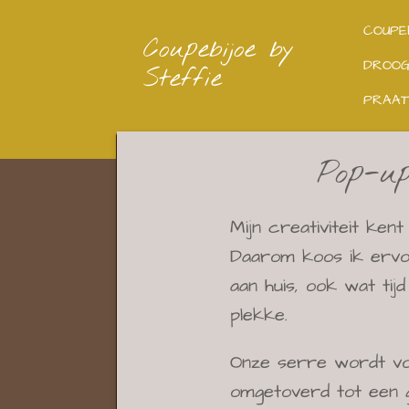
Ga
COUPE
Coupebijoe by
direct
DROO
Steffie
naar
PRAAT
de
hoofdinhoud
Pop-up
Mijn creativiteit ken
Daarom koos ik ervo
aan huis, ook wat tij
plekke.
Onze serre wordt v
omgetoverd tot een ge