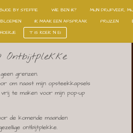
BIJOE BY STEFFIE
WIE BEN IK?
MIJN DRIJFVEER, MI
GBLOEMEN
IK MAAK EEN AFSPRAAK
PRIJZEN
HOEKJE
'T IS KOEK 'N EI
 Ontbijtplekke
t geen grenzen.
or om naast mijn opsteekkapsels
d vrij te maken voor mijn pop-up
oor de komende maanden
zellige ontbijtplekke.