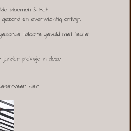
ilde bloemen & het
n gezond en evenwichtig ontbijt.
gezonde taloore g
evuld met ‘leute’
junder pleksje in deze
Reserveer hier