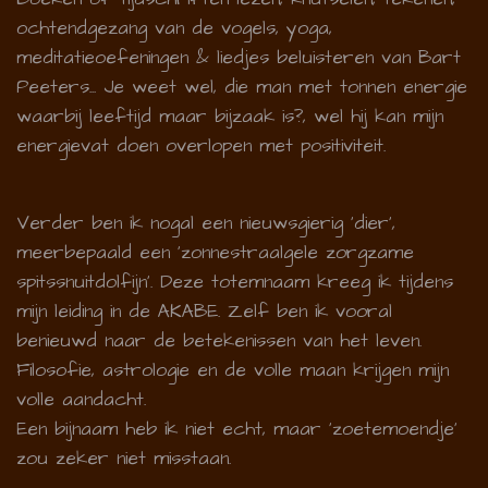
ochtendgezang van de vogels, yoga,
meditatieoefeningen & liedjes beluisteren van Bart
Peeters... Je weet wel, die man met tonnen energie
waarbij leeftijd maar bijzaak is?, wel hij kan mijn
energievat doen overlopen met positiviteit.
Verder ben ik nogal een nieuwsgierig 'dier',
meerbepaald een 'zonnestraalgele zorgzame
spitssnuitdolfijn'. Deze totemnaam kreeg ik tijdens
mijn leiding in de AKABE. Zelf ben ik vooral
benieuwd naar de betekenissen van het leven.
Filosofie, astrologie en de volle maan krijgen mijn
volle aandacht.
Een bijnaam heb ik niet echt, maar 'zoetemoendje'
zou zeker niet misstaan.