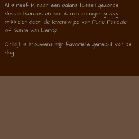
Al streef ik naar een balans tussen gezonde
dessertkeuzes en laat ik mijn zintuigen graag
prikkelen door de levenswijze van Pure Pascale
of Sanne van Lierop.
Ontbijt is trouwens mijn favoriete gerecht van de
dag!
En tenslotte
:
Ik ben heel graag thuis, maar echt heel graag, een
echte huismus zoals ze zeggen.
Vandaar misschien de liefde om aan 'huis' te
komen met mijn kapsels.
© 2020 Coupebijoe.by.Steffie