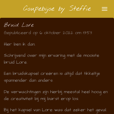
Ga
Coupebijoe by Steffie
direct
naar
Bruid Lore
de
Gepubliceerd op 6 oktober 2022 om 19:53
hoofdinhoud
Hier ben ik dan.
Schrijvend over mijn ervaring met de mooiste
bruid Lore.
Een bruidskapsel creëren is altijd dat tikkeltje
spannender dan anders.
De verwachtingen zijn hierbij meestal heel hoog en
de creativiteit bij mij barst erop los.
Bij het kapsel van Lore was dat zeker het geval.