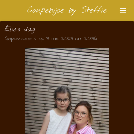
Ga
Coupebijoe by Steffie
direct
naar
Ébe's dag
de
Gepubliceerd op 31 mei 2023 om 20:36
hoofdinhoud