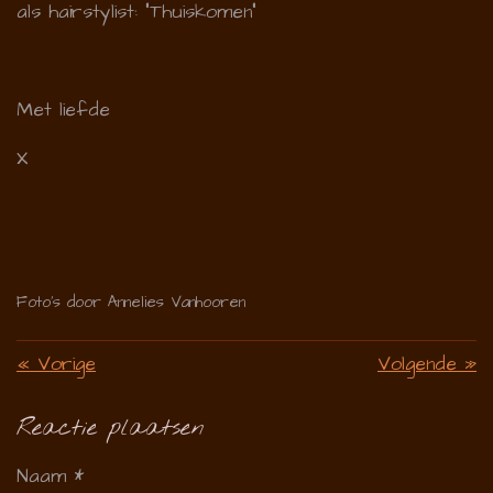
als hairstylist: "Thuiskomen"
Met liefde
X
Foto's door Annelies Vanhooren
«
Vorige
Volgende
»
Reactie plaatsen
Naam *