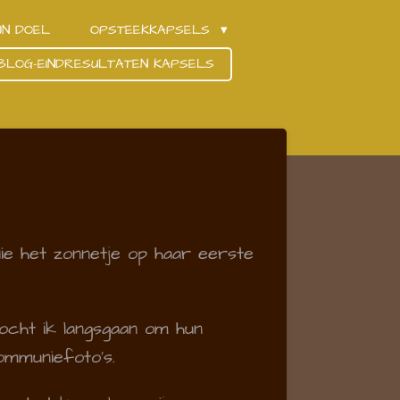
JN DOEL
OPSTEEKKAPSELS
BLOG-EINDRESULTATEN KAPSELS
ie het zonnetje op haar eerste
ocht ik langsgaan om hun
ommuniefoto's.