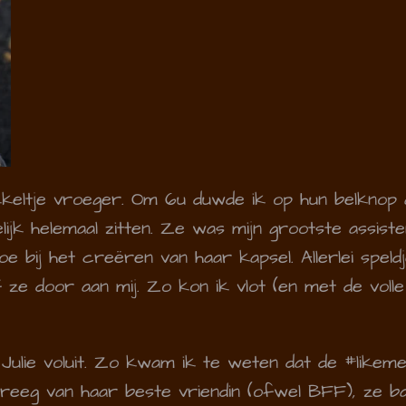
keltje vroeger. Om 6u duwde ik op hun belknop a
lijk helemaal zitten. Ze was mijn grootste assiste
e bij het creëren van haar kapsel. Allerlei speld
 ze door aan mij. Zo kon ik vlot (en met de vol
 Julie voluit. Zo kwam ik te weten dat de #likeme
kreeg van haar beste vriendin (ofwel BFF), ze b