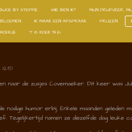
BIJOE BY STEFFIE
WIE BEN IK?
MIJN DRIJFVEER, MI
GBLOEMEN
IK MAAK EEN AFSPRAAK
PRIJZEN
HOEKJE
'T IS KOEK 'N EI
12:51
en naar de zusjes Covemaeker. Dit keer was Jul
e nodige humor erbij. Enkele maanden geleden m
f. Tegelijkertijd namen ze diezelfde dag leuke c