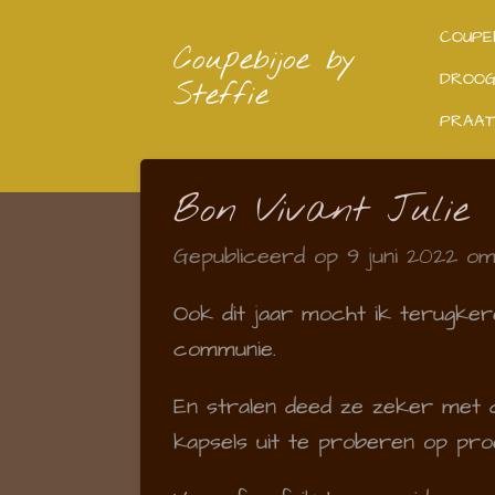
Ga
COUPE
Coupebijoe by
direct
DROO
Steffie
naar
PRAAT
de
hoofdinhoud
Bon Vivant Julie
Gepubliceerd op 9 juni 2022 om 
Ook dit jaar mocht ik terugker
communie.
En stralen deed ze zeker met d
kapsels uit te proberen op proe