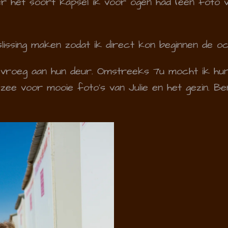
r het soort kapsel ik voor ogen had (een foto v
lissing maken zodat ik direct kon beginnen de oc
vroeg aan hun deur. Omstreeks 7u mocht ik hun 
zee voor mooie foto's van Julie en het gezin. B